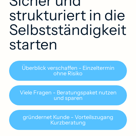
Sicher und
strukturiert in die
Selbst­ständigkeit
starten
Überblick verschaffen - Einzeltermin
ohne Risiko
Viele Fragen - Beratungspaket nutzen
und sparen
gründernet Kunde - Vorteilszugang
Kurzberatung